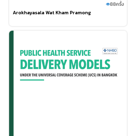
88
ครั้ง
Arokhayasala Wat Kham Pramong