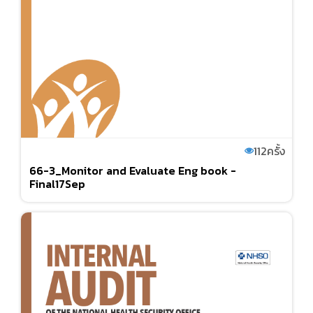
112
ครั้ง
66-3_Monitor and Evaluate Eng book -
Final17Sep