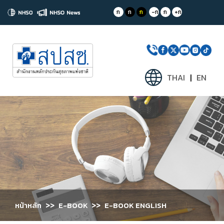
ก
ก
ก
-ก
ก
+ก
THAI
|
EN
>>
>>
หน้าหลัก
E-BOOK
E-BOOK ENGLISH