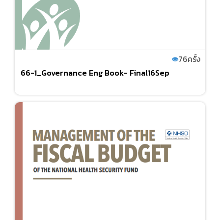
76
ครั้ง
66-1_Governance Eng Book- Final16Sep