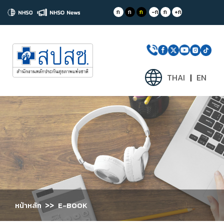
ก
ก
ก
-ก
ก
+ก
THAI
|
EN
>>
หน้าหลัก
E-BOOK