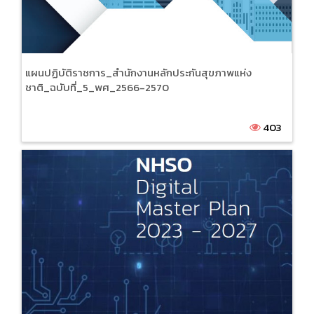
แผนปฏิบัติราชการ_สำนักงานหลักประกันสุขภาพแห่ง
ชาติ_ฉบับที่_5_พศ_2566-2570
403