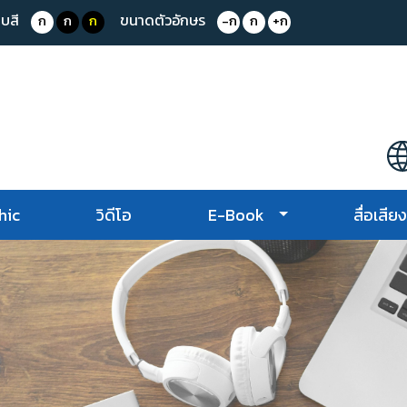
บสี
ขนาดตัวอักษร
ก
ก
ก
-ก
ก
+ก
hic
วิดีโอ
E-Book
สื่อเสีย