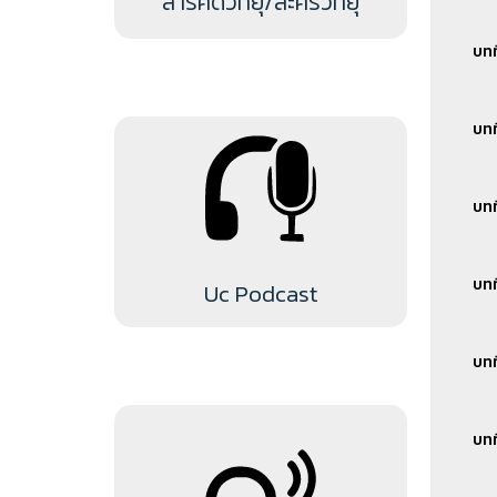
สารคดีวิทยุ/ละครวิทยุ
สาร
บทท
สปอ
บทท
สาร
สปอ
บทท
สาร
บทท
Uc Podcast
บทท
สาร
บทท