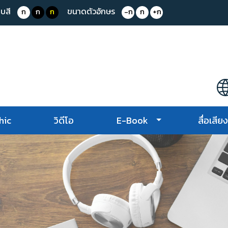
บสี
ขนาดตัวอักษร
ก
ก
ก
-ก
ก
+ก
hic
วิดีโอ
E-Book
สื่อเสีย