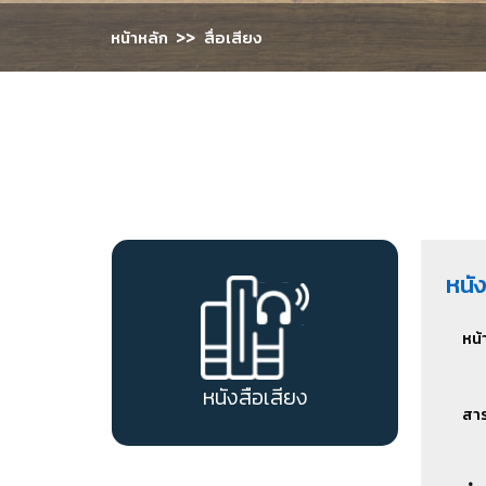
>>
หน้าหลัก
สื่อเสียง
หนั
สปส
สาร
หน้
Spo
สาร
หนังสือเสียง
สา
Spo