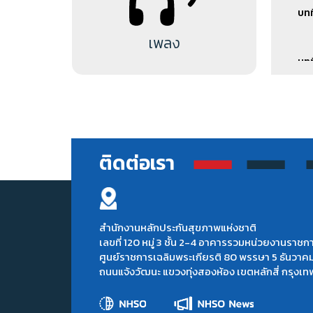
สาร
บทท
เพลง
บทท
บทท
ติดต่อเรา
บทท
หนึ่
บทท
สำนักงานหลักประกันสุขภาพแห่งชาติ
เลขที่ 120 หมู่ 3 ชั้น 2-4 อาคารรวมหน่วยงานราชก
ศูนย์ราชการเฉลิมพระเกียรติ 80 พรรษา 5 ธันวาค
บนเ
ถนนแจ้งวัฒนะ แขวงทุ่งสองห้อง เขตหลักสี่ กรุง